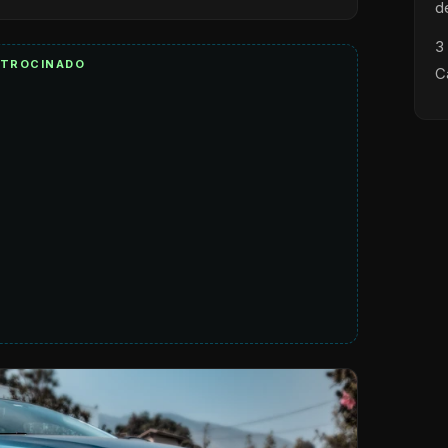
d
3
ATROCINADO
C